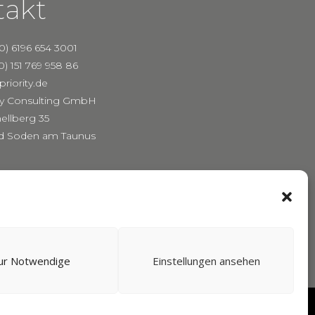
takt
(0) 6196 654 3001
0) 151 769 958 86
riority.de
ity Consulting GmbH
ellberg 35
d Soden am Taunus
ur Notwendige
Einstellungen ansehen