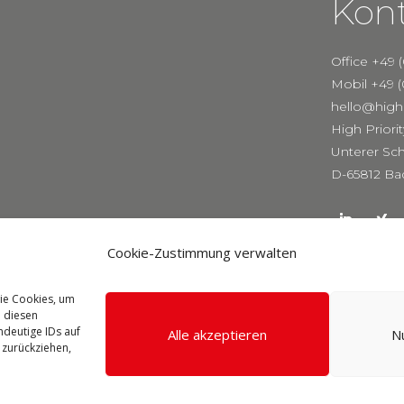
Kon
Office +49 
Mobil +49 (
hello@highp
High Prior
Unterer Sch
D-65812 Ba
Cookie-Zustimmung verwalten
wie Cookies, um
e diesen
ndeutige IDs auf
Alle akzeptieren
N
 zurückziehen,
Webdesign by
www.ronald-wissler.de